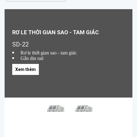
RƠ LE THỜI GIAN SAO - TAM GIÁC
SD-22
Rơ le thời gian sao - tam giác
Gắn din rail
Thời gian: 0-60s
Nguồn cấp: 230VAC
Xem thêm